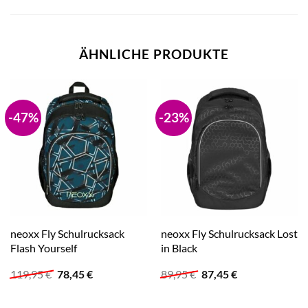
ÄHNLICHE PRODUKTE
-47%
-23%
neoxx Fly Schulrucksack
neoxx Fly Schulrucksack Lost
Flash Yourself
in Black
Ursprünglicher
Aktueller
Ursprünglicher
Aktueller
119,95
€
78,45
€
89,95
€
87,45
€
Preis
Preis
Preis
Preis
war:
ist:
war:
ist:
119,95 €
78,45 €.
89,95 €
87,45 €.