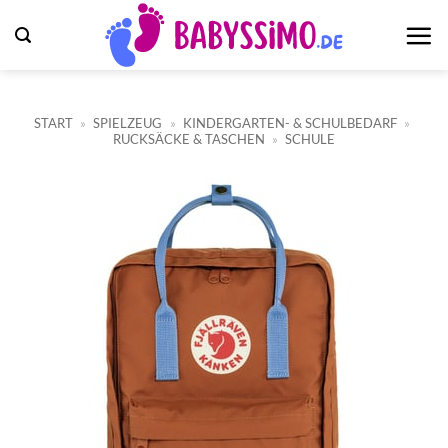
Zum
Inhalt
springen
START
»
SPIELZEUG
»
KINDERGARTEN- & SCHULBEDARF
»
RUCKSÄCKE & TASCHEN
»
SCHULE