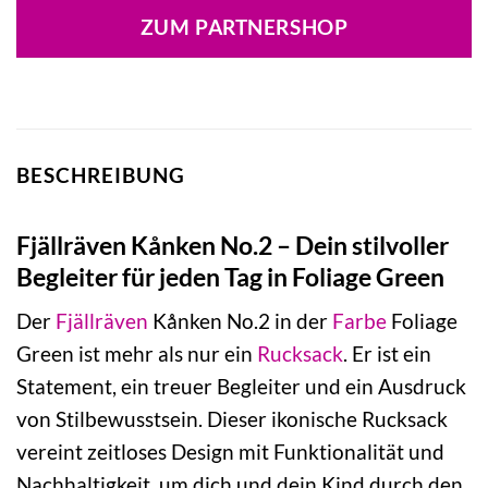
war:
ist:
ZUM PARTNERSHOP
169,95 €
251,16 €.
BESCHREIBUNG
Fjällräven Kånken No.2 – Dein stilvoller
Begleiter für jeden Tag in Foliage Green
Der
Fjällräven
Kånken No.2 in der
Farbe
Foliage
Green ist mehr als nur ein
Rucksack
. Er ist ein
Statement, ein treuer Begleiter und ein Ausdruck
von Stilbewusstsein. Dieser ikonische Rucksack
vereint zeitloses Design mit Funktionalität und
Nachhaltigkeit, um dich und dein Kind durch den