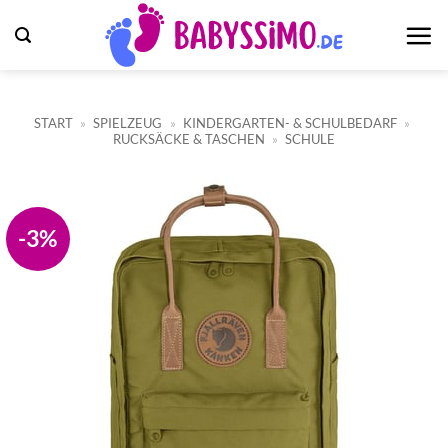
Zum
Inhalt
springen
START
»
SPIELZEUG
»
KINDERGARTEN- & SCHULBEDARF
»
RUCKSÄCKE & TASCHEN
»
SCHULE
-3%