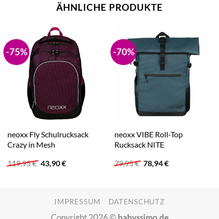
ÄHNLICHE PRODUKTE
-75%
-70%
neoxx Fly Schulrucksack
neoxx VIBE Roll-Top
Crazy in Mesh
Rucksack NITE
Ursprünglicher
Aktueller
Ursprünglicher
Aktueller
119,95
€
43,90
€
79,95
€
78,94
€
Preis
Preis
Preis
Preis
war:
ist:
war:
ist:
119,95 €
43,90 €.
79,95 €
78,94 €.
IMPRESSUM
DATENSCHUTZ
Copyright 2026 ©
babyssimo.de