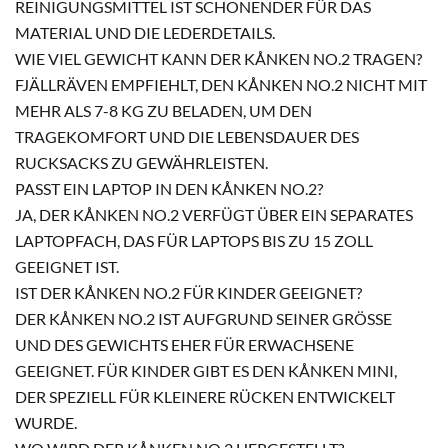
REINIGUNGSMITTEL IST SCHONENDER FÜR DAS
MATERIAL UND DIE LEDERDETAILS.
WIE VIEL GEWICHT KANN DER KÅNKEN NO.2 TRAGEN?
FJÄLLRÄVEN EMPFIEHLT, DEN KÅNKEN NO.2 NICHT MIT
MEHR ALS 7-8 KG ZU BELADEN, UM DEN
TRAGEKOMFORT UND DIE LEBENSDAUER DES
RUCKSACKS ZU GEWÄHRLEISTEN.
PASST EIN LAPTOP IN DEN KÅNKEN NO.2?
JA, DER KÅNKEN NO.2 VERFÜGT ÜBER EIN SEPARATES
LAPTOPFACH, DAS FÜR LAPTOPS BIS ZU 15 ZOLL
GEEIGNET IST.
IST DER KÅNKEN NO.2 FÜR KINDER GEEIGNET?
DER KÅNKEN NO.2 IST AUFGRUND SEINER GRÖSSE U
ND DES GEWICHTS EHER FÜR ERWACHSENE G
EEIGNET. FÜR KINDER GIBT ES DEN KÅNKEN MINI, D
ER SPEZIELL FÜR KLEINERE RÜCKEN ENTWICKELT W
URDE.