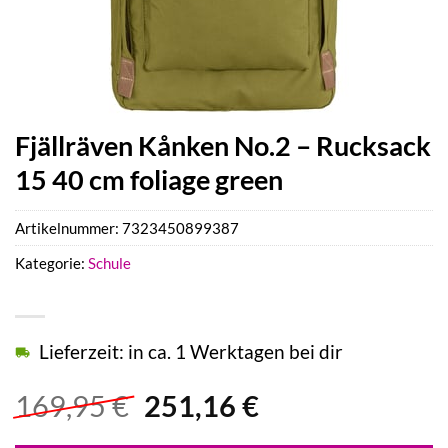
Fjällräven Kånken No.2 – Rucksack
15 40 cm foliage green
Artikelnummer:
7323450899387
Kategorie:
Schule
Lieferzeit: in ca. 1 Werktagen bei dir
Ursprünglicher
Aktueller
169,95
€
251,16
€
Preis
Preis