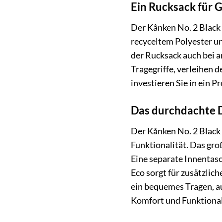
Ein Rucksack für G
Der Kånken No. 2 Black 
recyceltem Polyester u
der Rucksack auch bei a
Tragegriffe, verleihen 
investieren Sie in ein P
Das durchdachte D
Der Kånken No. 2 Black 
Funktionalität. Das gro
Eine separate Innentasc
Eco sorgt für zusätzlic
ein bequemes Tragen, auc
Komfort und Funktionali