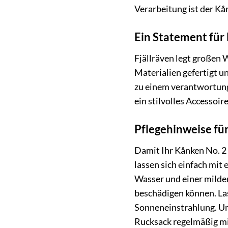
Verarbeitung ist der Kå
Ein Statement für
Fjällräven legt großen 
Materialien gefertigt u
zu einem verantwortung
ein stilvolles Accessoir
Pflegehinweise für
Damit Ihr Kånken No. 2 
lassen sich einfach mi
Wasser und einer milden
beschädigen können. Las
Sonneneinstrahlung. U
Rucksack regelmäßig mi