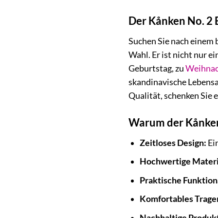
Der Kånken No. 2 B
Suchen Sie nach einem 
Wahl. Er ist nicht nur 
Geburtstag, zu
Weihnac
skandinavische Lebensar
Qualität, schenken Sie 
Warum der Kånken N
Zeitloses Design:
Ein
Hochwertige Materi
Praktische Funktiona
Komfortables Trage
Nachhaltige Produkt