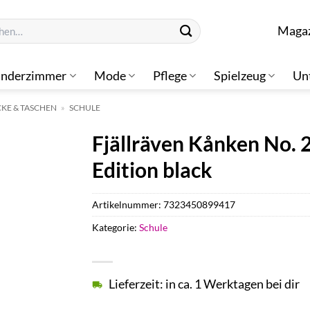
n
Maga
inderzimmer
Mode
Pflege
Spielzeug
Un
KE & TASCHEN
»
SCHULE
Fjällräven Kånken No. 
Edition black
Artikelnummer:
7323450899417
Kategorie:
Schule
Lieferzeit: in ca. 1 Werktagen bei dir