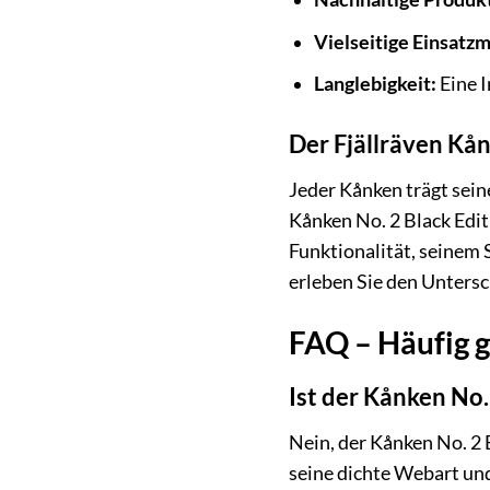
Vielseitige Einsatzm
Langlebigkeit:
Eine I
Der Fjällräven Kån
Jeder Kånken trägt sei
Kånken No. 2 Black Editi
Funktionalität, seinem S
erleben Sie den Untersc
FAQ – Häufig g
Ist der Kånken No.
Nein, der Kånken No. 2 
seine dichte Webart un