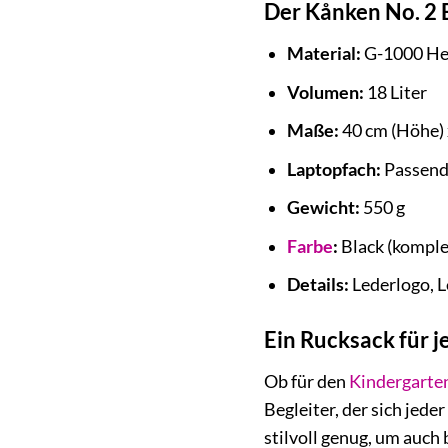
Der Kånken No. 2 B
Material:
G-1000 Hea
Volumen:
18 Liter
Maße:
40 cm (Höhe) x
Laptopfach:
Passend 
Gewicht:
550 g
Farbe
:
Black (komple
Details:
Lederlogo, L
Ein Rucksack für j
Ob für den
Kindergarte
Begleiter, der sich jede
stilvoll genug, um auch