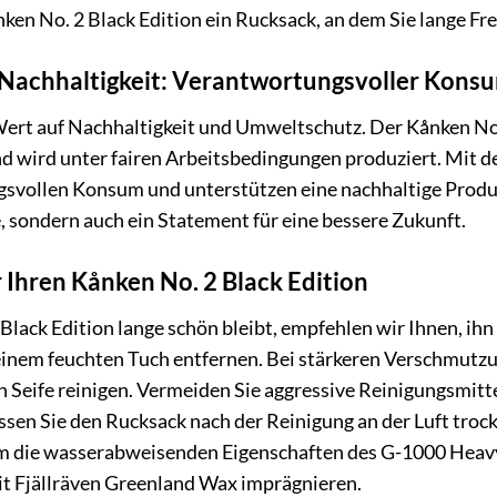
nken No. 2 Black Edition ein Rucksack, an dem Sie lange F
 Nachhaltigkeit: Verantwortungsvoller Kons
Wert auf Nachhaltigkeit und Umweltschutz. Der Kånken No. 
nd wird unter fairen Arbeitsbedingungen produziert. Mit d
svollen Konsum und unterstützen eine nachhaltige Produkt
e, sondern auch ein Statement für eine bessere Zukunft.
 Ihren Kånken No. 2 Black Edition
Black Edition lange schön bleibt, empfehlen wir Ihnen, ih
t einem feuchten Tuch entfernen. Bei stärkeren Verschmu
 Seife reinigen. Vermeiden Sie aggressive Reinigungsmittel
sen Sie den Rucksack nach der Reinigung an der Luft troc
m die wasserabweisenden Eigenschaften des G-1000 Heavy
t Fjällräven Greenland Wax imprägnieren.