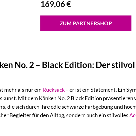
169,06
€
ZUM PARTNERSHOP
en No. 2 – Black Edition: Der stilvol
t mehr als nur ein
Rucksack
– er ist ein Statement. Ein Sy
unst. Mit dem Kånken No. 2 Black Edition präsentieren w
ers, die sich durch ihre edle schwarze Farbgebung und hoc
cher Begleiter für den Alltag, sondern auch ein stilvolles
Ac