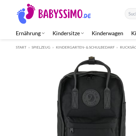
Zum
Suche
Inhalt
nach:
springen
Ernährung
Kindersitze
Kinderwagen
K
START
»
SPIELZEUG
»
KINDERGARTEN- & SCHULBEDARF
»
RUCKSÄC