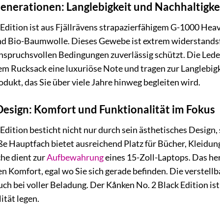
enerationen: Langlebigkeit und Nachhaltigkei
Edition ist aus Fjällrävens strapazierfähigem G-1000 Hea
nd Bio-Baumwolle. Dieses Gewebe ist extrem widerstands
nspruchsvollen Bedingungen zuverlässig schützt. Die Leder
dem Rucksack eine luxuriöse Note und tragen zur Langlebigk
rodukt, das Sie über viele Jahre hinweg begleiten wird.
esign: Komfort und Funktionalität im Fokus
Edition besticht nicht nur durch sein ästhetisches Design
ße Hauptfach bietet ausreichend Platz für Bücher, Kleidu
he dient zur
Aufbewahrung
eines 15-Zoll-Laptops. Das h
hen Komfort, egal wo Sie sich gerade befinden. Die verstell
h bei voller Beladung. Der Kånken No. 2 Black Edition ist d
tät legen.