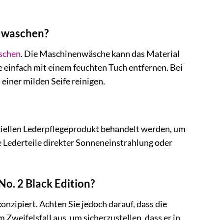
e waschen?
schen
. Die Maschinenwäsche kann das Material
 einfach mit einem feuchten Tuch entfernen. Bei
iner milden Seife reinigen.
eziellen Lederpflegeprodukt behandelt werden, um
e Lederteile direkter Sonneneinstrahlung oder
No. 2 Black Edition?
konzipiert. Achten Sie jedoch darauf, dass die
weifelsfall aus, um sicherzustellen, dass er in