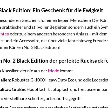
lack Edition: Ein Geschenk für die Ewigkeit
besonderen Geschenk für einen lieben Menschen? Der Kånke
ein praktischer und stilvoller Begleiter, sondern auch ein
hten
oder zu einem anderen besonderen Anlass – mit dem K
t und ein Accessoire, das über viele Jahre hinweg Freude 
einen Kånken No. 2 Black Edition!
o. 2 Black Edition der perfekte Rucksack für
 Klassiker, der nie aus der
Mode
kommt.
alien:
Robustes G-1000 HeavyDuty Eco und edle Lederdeta
lität:
Großes Hauptfach, Laptopfach und herausnehmbare
n:
Verstellbare Schultergurte und Tragegriff.
ion:
Aus recycelten und organischen Materialien gefertigt