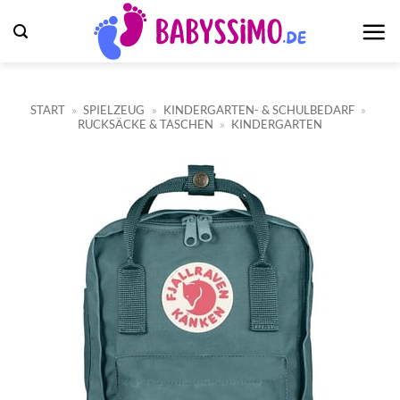
Zum
Inhalt
springen
START
»
SPIELZEUG
»
KINDERGARTEN- & SCHULBEDARF
»
RUCKSÄCKE & TASCHEN
»
KINDERGARTEN