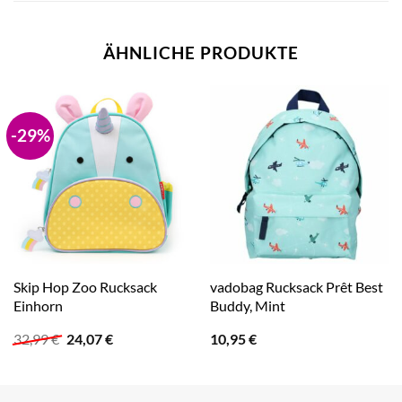
ÄHNLICHE PRODUKTE
-29%
Skip Hop Zoo Rucksack
vadobag Rucksack Prêt Best
Einhorn
Buddy, Mint
Ursprünglicher
Aktueller
32,99
€
24,07
€
10,95
€
Preis
Preis
war:
ist:
32,99 €
24,07 €.