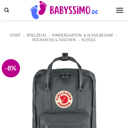
Zum
Inhalt
springen
START
»
SPIELZEUG
»
KINDERGARTEN- & SCHULBEDARF
»
RUCKSÄCKE & TASCHEN
»
SCHULE
-8%