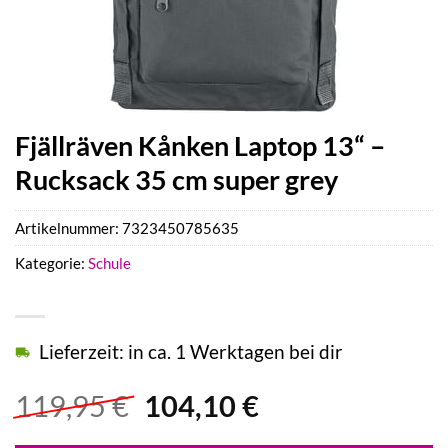
Fjällräven Kånken Laptop 13“ –
Rucksack 35 cm super grey
Artikelnummer:
7323450785635
Kategorie:
Schule
Lieferzeit: in ca. 1 Werktagen bei dir
Ursprünglicher
Aktueller
119,95
€
104,10
€
Preis
Preis