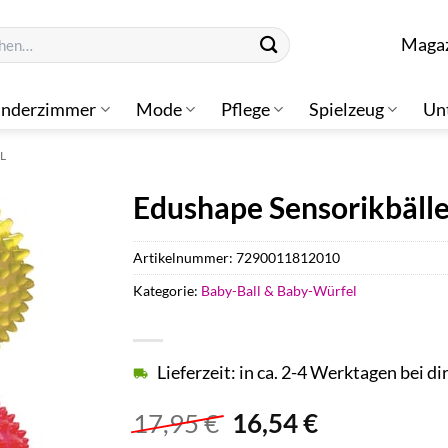
n
Maga
inderzimmer
Mode
Pflege
Spielzeug
Un
L
Edushape Sensorikbäll
Artikelnummer:
7290011812010
Kategorie:
Baby-Ball & Baby-Würfel
Lieferzeit: in ca. 2-4 Werktagen bei di
Ursprünglicher
Aktueller
17,95
€
16,54
€