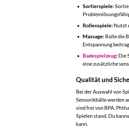
Sortierspiele:
Sortie
Problemlösungsfähig
Rollenspiele:
Nutzt d
Massage:
Rolle die 
Entspannung beitrag
Badespielzeug
:
Die 
eine zusätzliche sen
Qualität und Siche
Bei der Auswahl von Spi
Sensorikbälle werden au
sind frei von BPA, Phth
Spielen stand. Du kanns
kann.