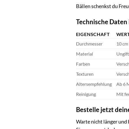
Bällen schenkst du Freu
Technische Daten 
EIGENSCHAFT
WER
Durchmesser
10 cm
Material
Ungift
Farben
Versch
Texturen
Versch
Altersempfehlung
Ab 6 
Reinigung
Mit f
Bestelle jetzt dei
Warte nicht länger und 