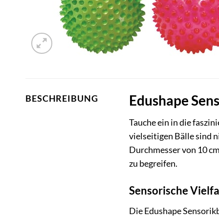
Edushape Senso
BESCHREIBUNG
Tauche ein in die faszi
vielseitigen Bälle sind 
Durchmesser von 10 cm s
zu begreifen.
Sensorische Vielfa
Die Edushape Sensorikbäl