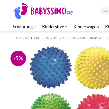
Zum
Suche
Inhalt
nach:
springen
Ernährung
Kindersitze
Kinderwagen
K
START
»
SPIELZEUG
»
BABYSPIELZEUG
»
BABY-BALL & BABY-WÜRFE
-5%