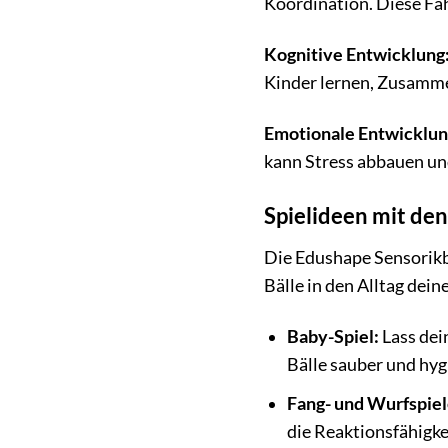
Koordination. Diese Fäh
Kognitive Entwicklung
Kinder lernen, Zusamme
Emotionale Entwicklun
kann Stress abbauen und
Spielideen mit de
Die Edushape Sensorikbäl
Bälle in den Alltag dein
Baby-Spiel:
Lass dei
Bälle sauber und hyg
Fang- und Wurfspiel
die Reaktionsfähigke