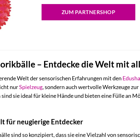
Preis
Preis
war:
ist:
ZUM PARTNERSHOP
17,95 €
16,54 €.
rikbälle – Entdecke die Welt mit al
nierende Welt der sensorischen Erfahrungen mit den
Edush
nicht nur
Spielzeug
, sondern auch wertvolle Werkzeuge zur
ind sie ideal für kleine Hände und bieten eine Fülle an Mö
lt für neugierige Entdecker
le sind so konzipiert, dass sie eine Vielzahl von sensorisc