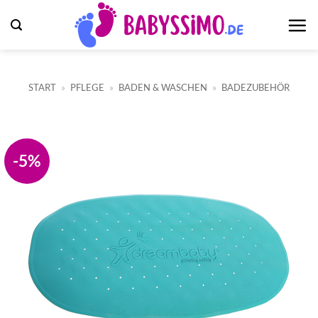
Zum
Inhalt
springen
START
»
PFLEGE
»
BADEN & WASCHEN
»
BADEZUBEHÖR
-5%