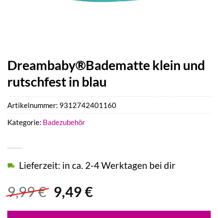
Dreambaby®Badematte klein und
rutschfest in blau
Artikelnummer:
9312742401160
Kategorie:
Badezubehör
Lieferzeit: in ca. 2-4 Werktagen bei dir
Ursprünglicher
Aktueller
9,99
€
9,49
€
Preis
Preis