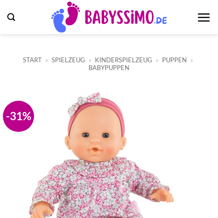
Zum
Inhalt
springen
START
»
SPIELZEUG
»
KINDERSPIELZEUG
»
PUPPEN
»
BABYPUPPEN
-31%