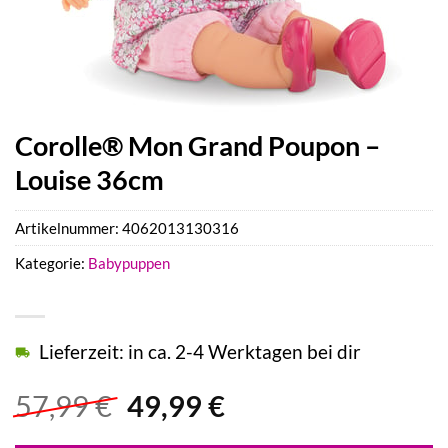
Corolle® Mon Grand Poupon –
Louise 36cm
Artikelnummer:
4062013130316
Kategorie:
Babypuppen
Lieferzeit: in ca. 2-4 Werktagen bei dir
Ursprünglicher
Aktueller
57,99
€
49,99
€
Preis
Preis