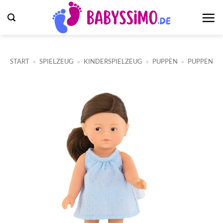
Zum
Inhalt
springen
START
»
SPIELZEUG
»
KINDERSPIELZEUG
»
PUPPEN
»
PUPPEN