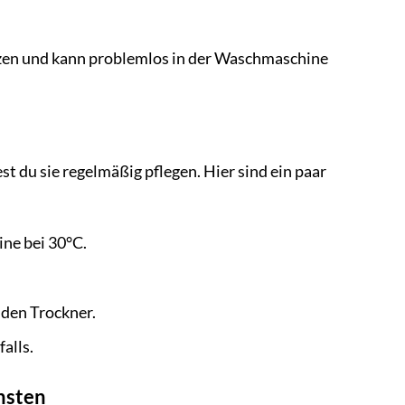
zen und kann problemlos in der Waschmaschine
t du sie regelmäßig pflegen. Hier sind ein paar
ne bei 30°C.
 den Trockner.
alls.
insten