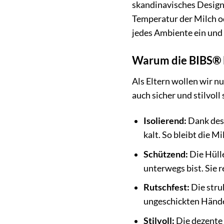
skandinavisches Design.
Temperatur der Milch od
jedes Ambiente ein und v
Warum die BIBS® B
Als Eltern wollen wir nu
auch sicher und stilvoll
Isolierend:
Dank des 
kalt. So bleibt die 
Schützend:
Die Hülle
unterwegs bist. Sie r
Rutschfest:
Die struk
ungeschickten Hände
Stilvoll:
Die dezente 