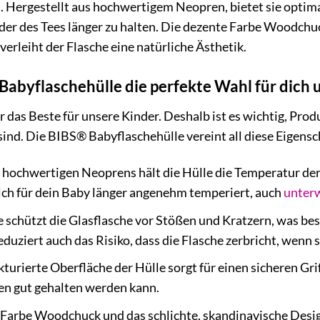
 Hergestellt aus hochwertigem Neopren, bietet sie optimale
er des Tees länger zu halten. Die dezente Farbe Woodchuc
erleiht der Flasche eine natürliche Ästhetik.
abyflaschehülle die perfekte Wahl für dich u
r das Beste für unsere Kinder. Deshalb ist es wichtig, Pro
 sind. Die BIBS® Babyflaschehülle vereint all diese Eigensc
hochwertigen Neoprens hält die Hülle die Temperatur der 
Milch für dein Baby länger angenehm temperiert, auch
unter
 schützt die Glasflasche vor Stößen und Kratzern, was be
eduziert auch das Risiko, dass die Flasche zerbricht, wenn s
turierte Oberfläche der Hülle sorgt für einen sicheren Grif
n gut gehalten werden kann.
Farbe Woodchuck und das schlichte, skandinavische Desig