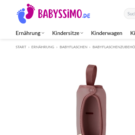
Zum
Suche
Inhalt
nach:
springen
Ernährung
Kindersitze
Kinderwagen
K
START
»
ERNÄHRUNG
»
BABYFLASCHEN
»
BABYFLASCHENZUBEH