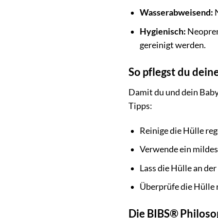
Wasserabweisend:
N
Hygienisch:
Neopren
gereinigt werden.
So pflegst du dein
Damit du und dein Baby 
Tipps:
Reinige die Hülle re
Verwende ein mildes
Lass die Hülle an de
Überprüfe die Hülle 
Die BIBS® Philosop