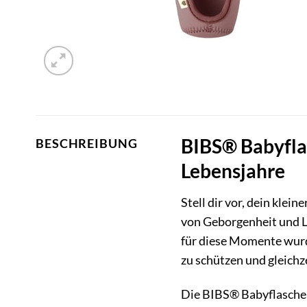
BIBS® Babyflas
BESCHREIBUNG
Lebensjahre
Stell dir vor, dein klei
von Geborgenheit und L
für diese Momente wurd
zu schützen und gleichze
Die BIBS® Babyflaschehü