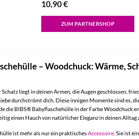
10,90
€
ZUM PARTNERSHOP
chehülle – Woodchuck: Wärme, Schut
ner Schatz liegt in deinen Armen, die Augen geschlossen, fri
iebe durchströmt dich. Diese innigen Momente sind es, di
e die BIBS® Babyflaschehülle in der Farbe Woodchuck en
itig einen Hauch von natürlicher Eleganz in deinen Alltag 
lle ist mehr als nur ein praktisches
Accessoire
. Sie ist 