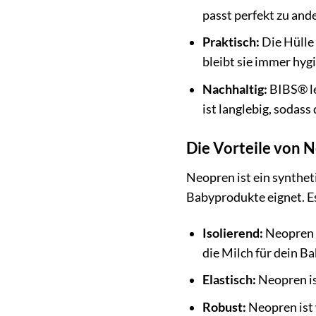
passt perfekt zu an
Praktisch:
Die Hülle 
bleibt sie immer hyg
Nachhaltig:
BIBS® le
ist langlebig, sodas
Die Vorteile von 
Neopren ist ein synthet
Babyprodukte eignet. Es
Isolierend:
Neopren h
die Milch für dein Ba
Elastisch:
Neopren ist
Robust:
Neopren ist 