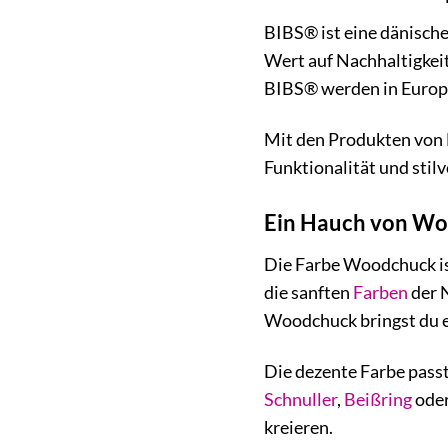
BIBS® ist eine dänische
Wert auf Nachhaltigkeit
BIBS® werden in Europa
Mit den Produkten von B
Funktionalität und stilv
Ein Hauch von Woo
Die Farbe Woodchuck ist
die sanften
Farben
der N
Woodchuck bringst du ei
Die dezente Farbe pass
Schnuller
,
Beißring
ode
kreieren.