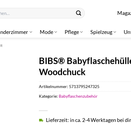
n
Maga
inderzimmer
Mode
Pflege
Spielzeug
Un
ÖR
BIBS® Babyflaschehülle
Woodchuck
Artikelnummer:
5713795247325
Kategorie:
Babyflaschenzubehör
Lieferzeit: in ca. 2-4 Werktagen bei di