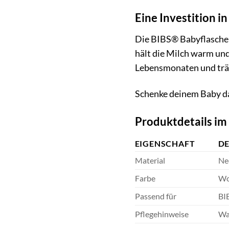
Eine Investition i
Die BIBS® Babyflaschehül
hält die Milch warm und 
Lebensmonaten und träg
Schenke deinem Baby da
Produktdetails im
EIGENSCHAFT
DE
Material
Ne
Farbe
Wo
Passend für
BI
Pflegehinweise
Wa