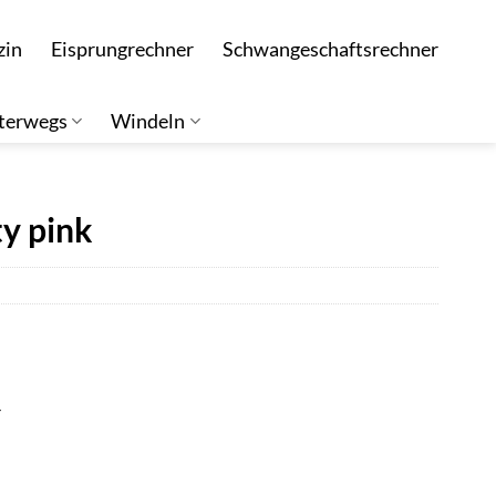
zin
Eisprungrechner
Schwangeschaftsrechner
terwegs
Windeln
y pink
r