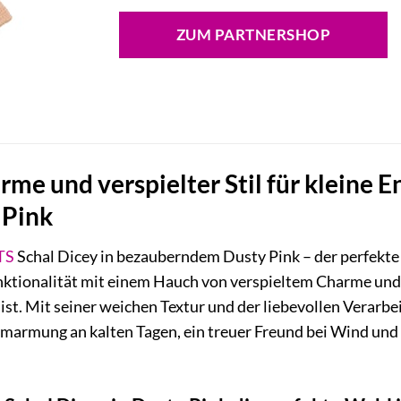
Preis
Preis
war:
ist:
ZUM PARTNERSHOP
16,99 €
11,96 €.
me und verspielter Stil für kleine 
 Pink
TS
Schal Dicey in bezauberndem Dusty Pink – der perfekte 
nktionalität mit einem Hauch von verspieltem Charme und 
 ist. Mit seiner weichen Textur und der liebevollen Verarbe
 Umarmung an kalten Tagen, ein treuer Freund bei Wind un