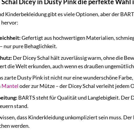
chal Dicey in Dusty Pink die perfekte Wahl i
nd Kinderbekleidung gibt es viele Optionen, aber der BARTS
 hervor:
eichheit:
Gefertigt aus hochwertigen Materialien, schmiegt
– nur pure Behaglichkeit.
hutz:
Der Dicey Schal hält zuverlässig warm, ohne die Bew
rt die Welt erkunden, auch wenn es draußen ungemütlich 
 zarte Dusty Pink ist nicht nur eine wunderschöne Farbe, 
m
Mantel
oder zur Mütze – der Dicey Schal verleiht jedem O
eitung:
BARTS steht für Qualität und Langlebigkeit. Der Di
euern stand.
wissen, dass Kinderkleidung unkompliziert sein muss. Der D
chen werden.