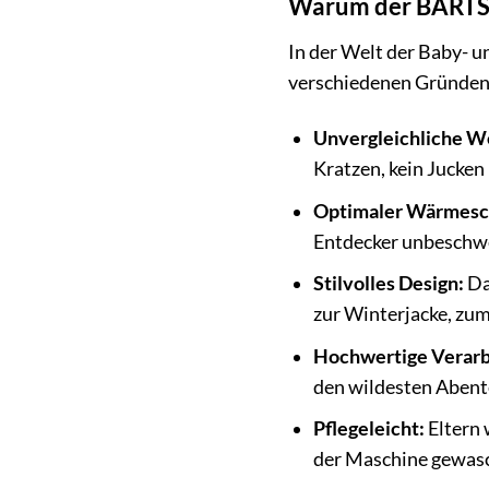
Warum der BARTS S
In der Welt der Baby- u
verschiedenen Gründen
Unvergleichliche W
Kratzen, kein Jucken 
Optimaler Wärmesc
Entdecker unbeschwe
Stilvolles Design:
Das
zur Winterjacke, zu
Hochwertige Verarb
den wildesten Abent
Pflegeleicht:
Eltern 
der Maschine gewas