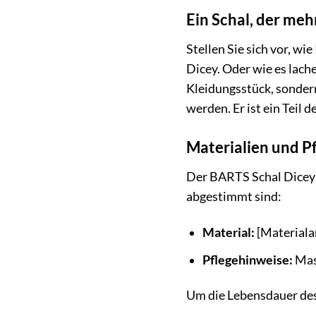
Ein Schal, der me
Stellen Sie sich vor, w
Dicey. Oder wie es lach
Kleidungsstück, sondern
werden. Er ist ein Teil 
Materialien und P
Der BARTS Schal Dicey i
abgestimmt sind:
Material:
[Materiala
Pflegehinweise:
Masc
Um die Lebensdauer des