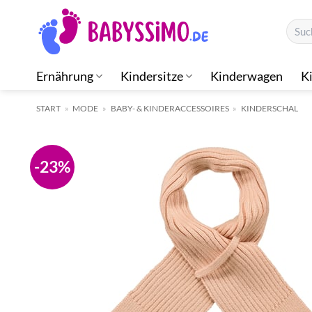
Zum
Suche
Inhalt
nach:
springen
Ernährung
Kindersitze
Kinderwagen
K
START
»
MODE
»
BABY- & KINDERACCESSOIRES
»
KINDERSCHAL
-23%