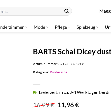
n
Maga
inderzimmer
Mode
Pflege
Spielzeug
Un
BARTS Schal Dicey dust
Artikelnummer:
8717457765308
Kategorie:
Kinderschal
Lieferzeit: in ca. 2-4 Werktagen bei di
Ursprünglicher
Aktueller
16,99
€
11,96
€