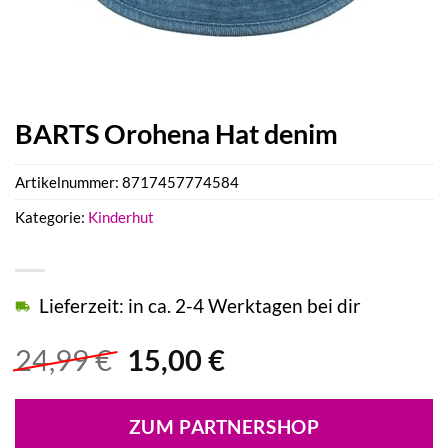
BARTS Orohena Hat denim
Artikelnummer:
8717457774584
Kategorie:
Kinderhut
Lieferzeit: in ca. 2-4 Werktagen bei dir
Ursprünglicher
Aktueller
24,99
€
15,00
€
Preis
Preis
war:
ist:
ZUM PARTNERSHOP
24,99 €
15,00 €.