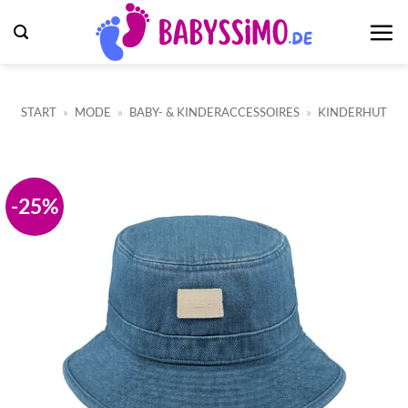
Zum
Inhalt
springen
START
»
MODE
»
BABY- & KINDERACCESSOIRES
»
KINDERHUT
-25%