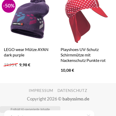
-50%
LEGO wear Mütze AYAN
Playshoes UV-Schutz
dark purple
Schirmmütze mit
Nackenschutz Punkte rot
Ursprünglicher
Aktueller
19,95
€
9,98
€
Preis
Preis
10,08
€
war:
ist:
19,95 €
9,98 €.
IMPRESSUM
DATENSCHUTZ
Copyright 2026 ©
babyssimo.de