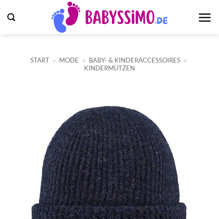
Zum
Inhalt
springen
START
»
MODE
»
BABY- & KINDERACCESSOIRES
»
KINDERMÜTZEN