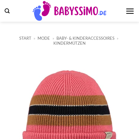
Zum
Inhalt
springen
START
»
MODE
»
BABY- & KINDERACCESSOIRES
»
KINDERMÜTZEN