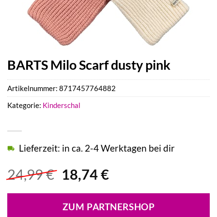
BARTS Milo Scarf dusty pink
Artikelnummer:
8717457764882
Kategorie:
Kinderschal
Lieferzeit: in ca. 2-4 Werktagen bei dir
Ursprünglicher
Aktueller
24,99
€
18,74
€
Preis
Preis
war:
ist:
ZUM PARTNERSHOP
24,99 €
18,74 €.