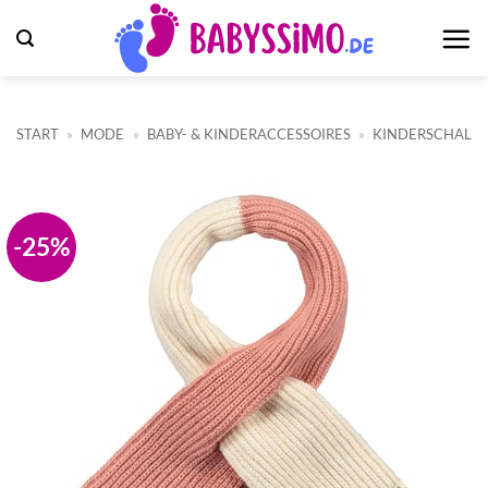
Zum
Inhalt
springen
START
»
MODE
»
BABY- & KINDERACCESSOIRES
»
KINDERSCHAL
-25%