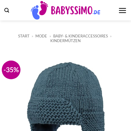
Zum
Inhalt
springen
START
»
MODE
»
BABY- & KINDERACCESSOIRES
»
KINDERMÜTZEN
-35%