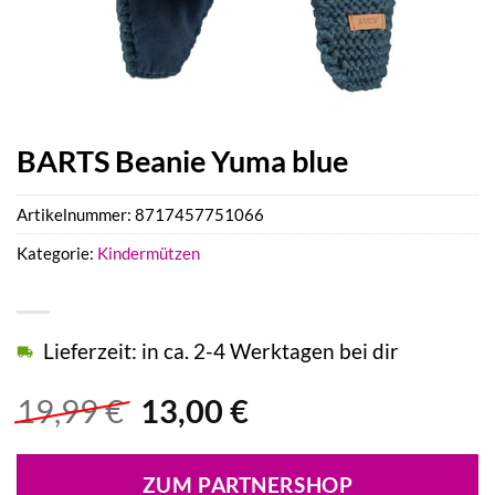
BARTS Beanie Yuma blue
Artikelnummer:
8717457751066
Kategorie:
Kindermützen
Lieferzeit: in ca. 2-4 Werktagen bei dir
Ursprünglicher
Aktueller
19,99
€
13,00
€
Preis
Preis
war:
ist:
ZUM PARTNERSHOP