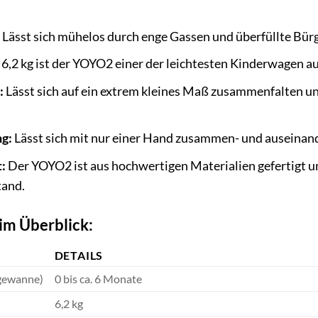
Lässt sich mühelos durch enge Gassen und überfüllte Bür
 6,2 kg ist der YOYO2 einer der leichtesten Kinderwagen a
:
Lässt sich auf ein extrem kleines Maß zusammenfalten un
g:
Lässt sich mit nur einer Hand zusammen- und auseinand
:
Der YOYO2 ist aus hochwertigen Materialien gefertigt u
tand.
im Überblick:
DETAILS
egewanne)
0 bis ca. 6 Monate
6,2 kg