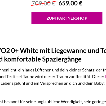
Ursprünglicher
Aktuelle
709,00
€
659,00
€
Preis
Preis
war:
ist:
ZUM PARTNERSHOP
709,00 €
659,00 €
 0+ White mit Liegewanne und Text
und komfortable Spaziergänge
onnenlicht, ein laues Lüftchen und dein kleiner Schatz, der
d Textilset Taupe wird dieser Traum zur Realität. Dieser
in Lebensgefühl und ein Versprechen an dich und dein Baby: 
bekannt für seine unglaubliche Wendigkeit, sein geringes