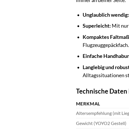
immer an deiner Seite.
Unglaublich wendig:
Superleicht:
Mit nur
Kompaktes Faltmaß
Flugzeuggepäckfach.
Einfache Handhabun
Langlebig und robust
Alltagssituationen s
Technische Daten 
MERKMAL
Altersempfehlung (mit Li
Gewicht (YOYO2 Gestell)