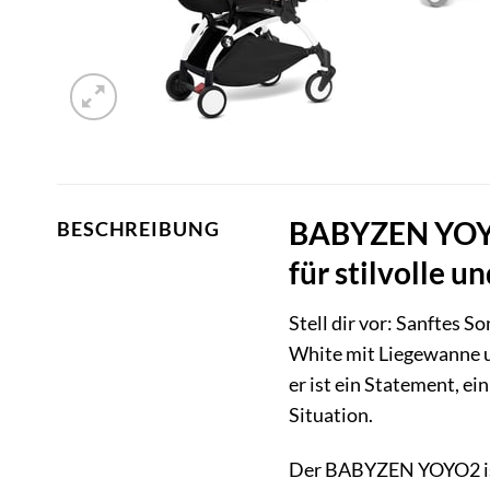
BABYZEN YOYO2
BESCHREIBUNG
für stilvolle 
Stell dir vor: Sanftes S
White mit Liegewanne un
er ist ein Statement, e
Situation.
Der BABYZEN YOYO2 ist 