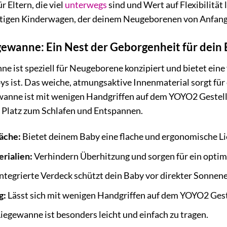
r Eltern, die viel
unterwegs
sind und Wert auf Flexibilität
tigen Kinderwagen, der deinem Neugeborenen von Anfang 
ewanne: Ein Nest der Geborgenheit für dein
 ist speziell für Neugeborene konzipiert und bietet eine f
ys ist. Das weiche, atmungsaktive Innenmaterial sorgt fü
wanne ist mit wenigen Handgriffen auf dem YOYO2 Gestell 
Platz zum Schlafen und Entspannen.
äche:
Bietet deinem Baby eine flache und ergonomische Li
rialien:
Verhindern Überhitzung und sorgen für ein optim
ntegrierte Verdeck schützt dein Baby vor direkter Sonnen
g:
Lässt sich mit wenigen Handgriffen auf dem YOYO2 Geste
iegewanne ist besonders leicht und einfach zu tragen.