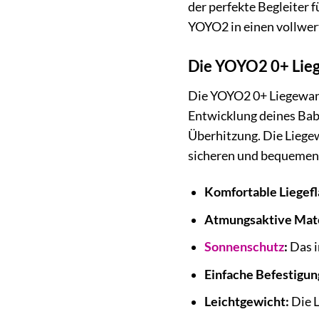
der perfekte Begleiter fü
YOYO2 in einen vollwer
Die YOYO2 0+ Lieg
Die YOYO2 0+ Liegewanne
Entwicklung deines Bab
Überhitzung. Die Liege
sicheren und bequemen 
Komfortable Liegefl
Atmungsaktive Mate
Sonnenschutz
:
Das i
Einfache Befestigun
Leichtgewicht:
Die L