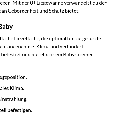
 legen. Mit der 0+ Liegewanne verwandelst du den
an Geborgenheit und Schutz bietet.
 Baby
lache Liegefläche, die optimal für die gesunde
r ein angenehmes Klima und verhindert
befestigt und bietet deinem Baby so einen
egeposition.
ales Klima.
einstrahlung.
ll befestigen.