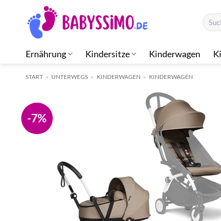
Zum
Suche
Inhalt
nach:
springen
Ernährung
Kindersitze
Kinderwagen
K
START
»
UNTERWEGS
»
KINDERWAGEN
»
KINDERWAGEN
-7%