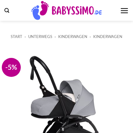
Zum
Inhalt
springen
START
»
UNTERWEGS
»
KINDERWAGEN
»
KINDERWAGEN
-5%