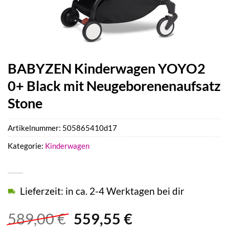
BABYZEN Kinderwagen YOYO2
0+ Black mit Neugeborenenaufsatz
Stone
Artikelnummer:
505865410d17
Kategorie:
Kinderwagen
Lieferzeit: in ca. 2-4 Werktagen bei dir
Ursprünglicher
Aktueller
589,00
€
559,55
€