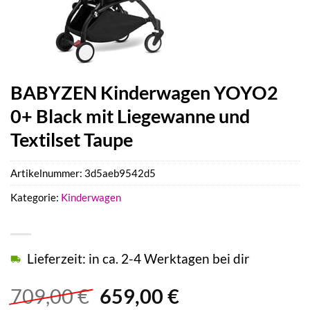
BABYZEN Kinderwagen YOYO2
0+ Black mit Liegewanne und
Textilset Taupe
Artikelnummer:
3d5aeb9542d5
Kategorie:
Kinderwagen
Lieferzeit: in ca. 2-4 Werktagen bei dir
Ursprünglicher
Aktueller
709,00
€
659,00
€