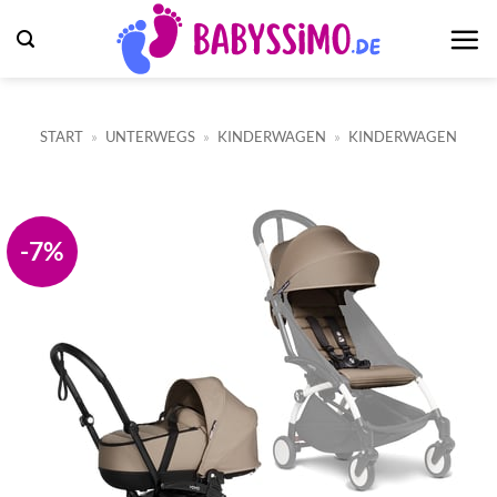
Zum
Inhalt
springen
START
»
UNTERWEGS
»
KINDERWAGEN
»
KINDERWAGEN
-7%