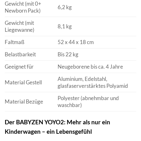
Gewicht (mit 0+
6,2 kg
Newborn Pack)
Gewicht (mit
8,1 kg
Liegewanne)
Faltmaß
52 x 44 x 18 cm
Belastbarkeit
Bis 22 kg
Geeignet für
Neugeborene bis ca. 4 Jahre
Aluminium, Edelstahl,
Material Gestell
glasfaserverstärktes Polyamid
Polyester (abnehmbar und
Material Bezüge
waschbar)
Der BABYZEN YOYO2: Mehr als nur ein
Kinderwagen – ein Lebensgefühl