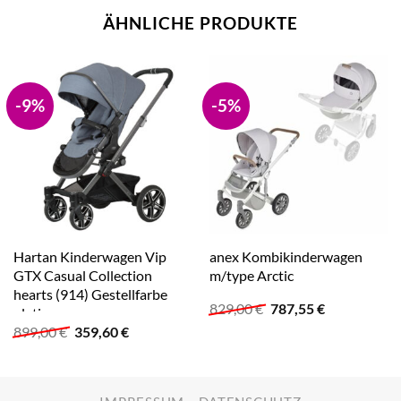
ÄHNLICHE PRODUKTE
-9%
-5%
Hartan Kinderwagen Vip
anex Kombikinderwagen
GTX Casual Collection
m/type Arctic
hearts (914) Gestellfarbe
Ursprünglicher
Aktueller
829,00
€
787,55
€
platin
Preis
Preis
Ursprünglicher
Aktueller
899,00
€
359,60
€
war:
ist:
Preis
Preis
829,00 €
787,55 €.
war:
ist:
899,00 €
359,60 €.