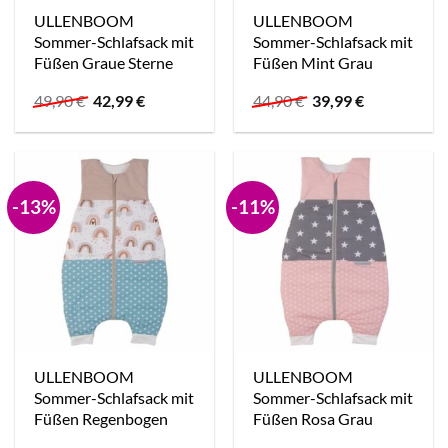
ULLENBOOM
ULLENBOOM
Sommer-Schlafsack mit
Sommer-Schlafsack mit
Füßen Graue Sterne
Füßen Mint Grau
Ursprünglicher
Aktueller
Ursprünglicher
Aktueller
49,90
€
42,99
€
44,90
€
39,99
€
Preis
Preis
Preis
Preis
war:
ist:
war:
ist:
49,90 €
42,99 €.
44,90 €
39,99 €.
-13%
-11%
ULLENBOOM
ULLENBOOM
Sommer-Schlafsack mit
Sommer-Schlafsack mit
Füßen Regenbogen
Füßen Rosa Grau