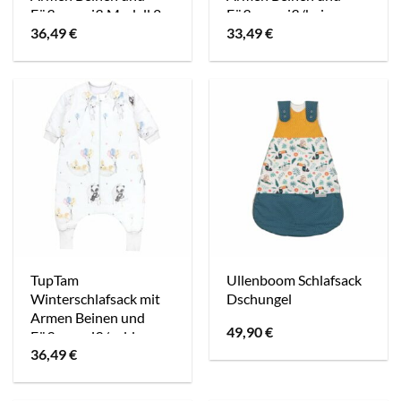
Füßen weiß Modell 2
Füßen weiß/beige
36,49
€
33,49
€
TupTam
Ullenboom Schlafsack
Winterschlafsack mit
Dschungel
Armen Beinen und
49,90
€
Füßen weiß/gold
36,49
€