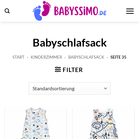
Zum
Inhalt
springen
Babyschlafsack
START
»
KINDERZIMMER
»
BABYSCHLAFSACK
»
SEITE 35
FILTER