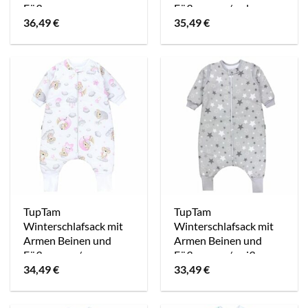
Füßen grau
Füßen grau/melange
36,49
€
35,49
€
TupTam
TupTam
Winterschlafsack mit
Winterschlafsack mit
Armen Beinen und
Armen Beinen und
Füßen grau/rosa
Füßen grau/weiß
34,49
€
33,49
€