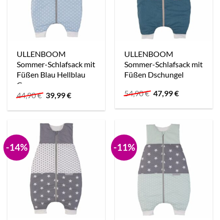
ULLENBOOM
ULLENBOOM
Sommer-Schlafsack mit
Sommer-Schlafsack mit
Füßen Blau Hellblau
Füßen Dschungel
Grau
Ursprünglicher
Aktueller
54,90
€
47,99
€
Ursprünglicher
Aktueller
44,90
€
39,99
€
Preis
Preis
Preis
Preis
war:
ist:
war:
ist:
54,90 €
47,99 €.
44,90 €
39,99 €.
-14%
-11%