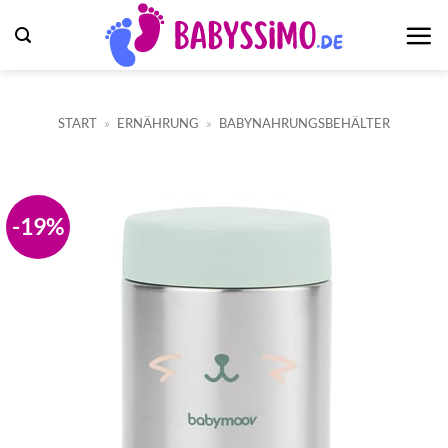
Zum
Inhalt
springen
START
»
ERNÄHRUNG
»
BABYNAHRUNGSBEHÄLTER
-19%