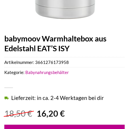
babymoov Warmhaltebox aus
Edelstahl EAT’S ISY
Artikelnummer:
3661276173958
Kategorie:
Babynahrungsbehälter
Lieferzeit: in ca. 2-4 Werktagen bei dir
Ursprünglicher
Aktueller
18,50
€
16,20
€
Preis
Preis