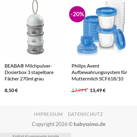
-20%
BEABA® Milchpulver-
Philips Avent
Dosierbox 3 stapelbare
Aufbewahrungssystem für
Fächer 270ml grau
Muttermilch SCF618/10
Ursprünglicher
Aktueller
8,50
€
17,99
€
13,49
€
Preis
Preis
war:
ist:
17,99 €
13,49 €.
IMPRESSUM
DATENSCHUTZ
Copyright 2026 ©
babyssimo.de