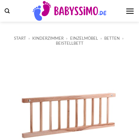
Zum
Inhalt
springen
START
»
KINDERZIMMER
»
EINZELMÖBEL
»
BETTEN
»
BEISTELLBETT