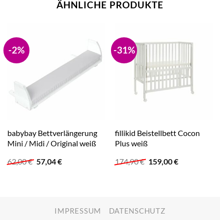
ÄHNLICHE PRODUKTE
-2%
-31%
babybay Bettverlängerung
fillikid Beistellbett Cocon
Mini / Midi / Original weiß
Plus weiß
Ursprünglicher
Aktueller
Ursprünglicher
Aktueller
62,00
€
57,04
€
174,90
€
159,00
€
Preis
Preis
Preis
Preis
war:
ist:
war:
ist:
62,00 €
57,04 €.
174,90 €
159,00 €.
IMPRESSUM
DATENSCHUTZ