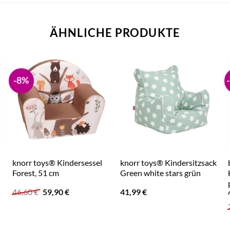
ÄHNLICHE PRODUKTE
-8%
knorr toys® Kindersessel
knorr toys® Kindersitzsack
Forest, 51 cm
Green white stars grün
Ursprünglicher
Aktueller
46,60
€
59,90
€
41,99
€
Preis
Preis
war:
ist:
46,60 €
59,90 €.