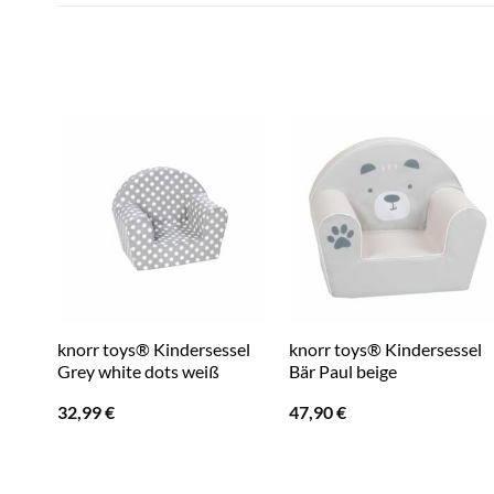
knorr toys® Kindersessel
knorr toys® Kindersessel
Grey white dots weiß
Bär Paul beige
32,99
€
47,90
€