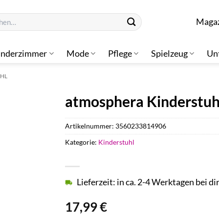
n
Maga
inderzimmer
Mode
Pflege
Spielzeug
Un
UHL
atmosphera Kinderstuhl
Artikelnummer:
3560233814906
Kategorie:
Kinderstuhl
Lieferzeit: in ca. 2-4 Werktagen bei di
17,99
€