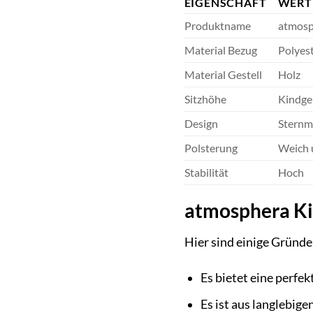
EIGENSCHAFT
WERT
Produktname
atmosp
Material Bezug
Polyes
Material Gestell
Holz
Sitzhöhe
Kindge
Design
Sternm
Polsterung
Weich 
Stabilität
Hoch
atmosphera Kin
Hier sind einige Gründe
Es bietet eine perfe
Es ist aus langlebig