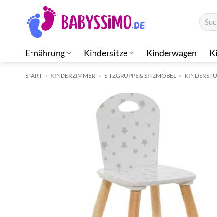
Zum
Suche
Inhalt
nach:
springen
Ernährung
Kindersitze
Kinderwagen
K
START
»
KINDERZIMMER
»
SITZGRUPPE & SITZMÖBEL
»
KINDERST