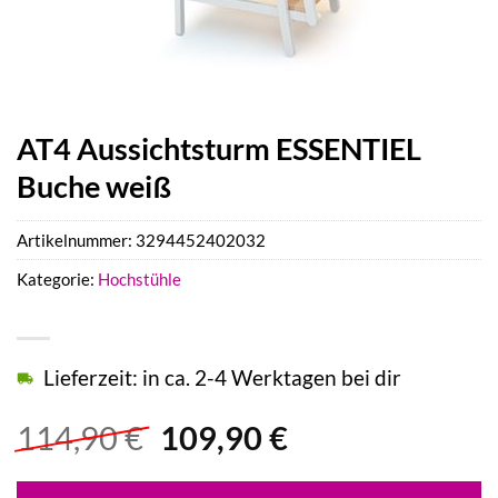
AT4 Aussichtsturm ESSENTIEL
Buche weiß
Artikelnummer:
3294452402032
Kategorie:
Hochstühle
Lieferzeit: in ca. 2-4 Werktagen bei dir
Ursprünglicher
Aktueller
114,90
€
109,90
€
Preis
Preis