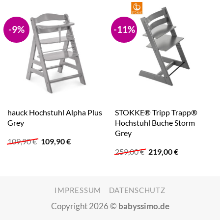
-9%
-11%
hauck Hochstuhl Alpha Plus
STOKKE® Tripp Trapp®
Grey
Hochstuhl Buche Storm
Grey
Ursprünglicher
Aktueller
109,90
€
109,90
€
Preis
Preis
Ursprünglicher
Aktueller
259,00
€
219,00
€
war:
ist:
Preis
Preis
109,90 €
109,90 €.
war:
ist:
259,00 €
219,00 €.
IMPRESSUM
DATENSCHUTZ
Copyright 2026 ©
babyssimo.de