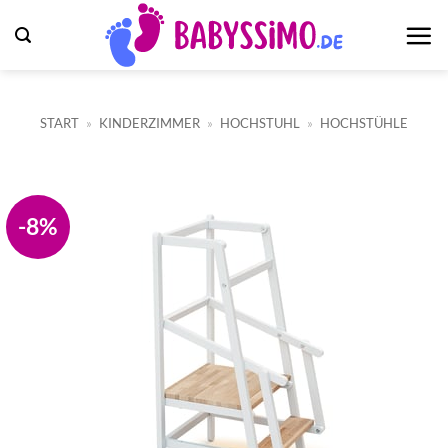
Zum
Inhalt
springen
START
»
KINDERZIMMER
»
HOCHSTUHL
»
HOCHSTÜHLE
-8%