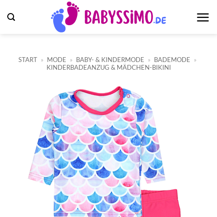
Zum
Inhalt
springen
START
»
MODE
»
BABY- & KINDERMODE
»
BADEMODE
»
KINDERBADEANZUG & MÄDCHEN-BIKINI