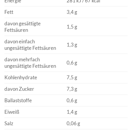
Energie
281 kJ / 67 kcal
Fett
3,4 g
davon gesättigte
1,5 g
Fettsäuren
davon einfach
1,3 g
ungesättigte Fettsäuren
davon mehrfach
0,6 g
ungesättigte Fettsäuren
Kohlenhydrate
7,5 g
davon Zucker
7,3 g
Ballaststoffe
0,6 g
Eiweiß
1,4 g
Salz
0,06 g