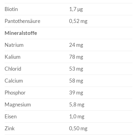
Biotin
1,7 µg
Pantothensäure
0,52 mg
Mineralstoffe
Natrium
24 mg
Kalium
78 mg
Chlorid
53 mg
Calcium
58 mg
Phosphor
39 mg
Magnesium
5,8 mg
Eisen
1,0 mg
Zink
0,50 mg