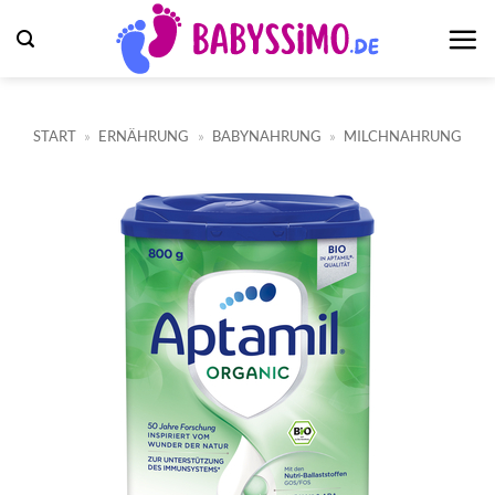
Zum
Inhalt
springen
START
»
ERNÄHRUNG
»
BABYNAHRUNG
»
MILCHNAHRUNG