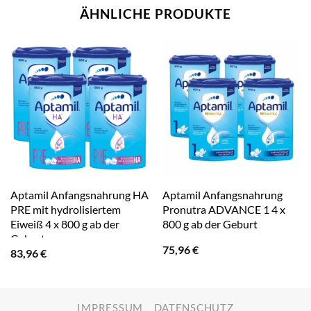
ÄHNLICHE PRODUKTE
Aptamil Anfangsnahrung HA
Aptamil Anfangsnahrung
PRE mit hydrolisiertem
Pronutra ADVANCE 1 4 x
Eiweiß 4 x 800 g ab der
800 g ab der Geburt
Geburt
75,96
€
83,96
€
IMPRESSUM
DATENSCHUTZ