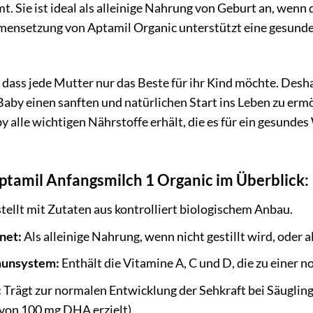
 Sie ist ideal als alleinige Nahrung von Geburt an, wenn d
mensetzung von Aptamil Organic unterstützt eine gesund
 dass jede Mutter nur das Beste für ihr Kind möchte. Des
aby einen sanften und natürlichen Start ins Leben zu erm
by alle wichtigen Nährstoffe erhält, die es für ein gesun
Aptamil Anfangsmilch 1 Organic im Überblick:
ellt mit Zutaten aus kontrolliert biologischem Anbau.
net:
Als alleinige Nahrung, wenn nicht gestillt wird, oder 
munsystem:
Enthält die Vitamine A, C und D, die zu einer
:
Trägt zur normalen Entwicklung der Sehkraft bei Säuglinge
von 100 mg DHA erzielt).