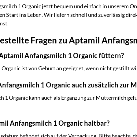
gsmilch 1 Organic jetzt bequem und einfach in unserem O
 Start ins Leben. Wir liefern schnell und zuverlässig direk
nst.
estellte Fragen zu Aptamil Anfangsm
Aptamil Anfangsmilch 1 Organic füttern?
Organic ist von Geburt an geeignet, wenn nicht gestillt w
Anfangsmilch 1 Organic auch zusätzlich zur 
ch 1 Organic kann auch als Ergänzung zur Muttermilch ge
mil Anfangsmilch 1 Organic haltbar?
sdatum befindet sich auf der Verpackung. Bitte beachte, 