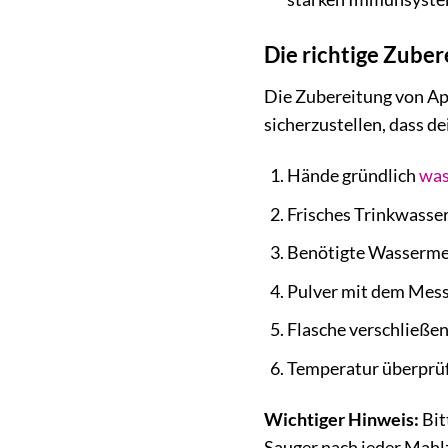
Die richtige Zube
Die Zubereitung von Apt
sicherzustellen, dass d
Hände gründlich
was
Frisches Trinkwasser
Benötigte Wassermeng
Pulver mit dem Messlö
Flasche verschließen 
Temperatur überprüfe
Wichtiger Hinweis:
Bit
Sauger nach jeder Mahlz