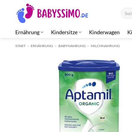
Zum
Suche
Inhalt
nach:
springen
Ernährung
Kindersitze
Kinderwagen
K
START
»
ERNÄHRUNG
»
BABYNAHRUNG
»
MILCHNAHRUNG