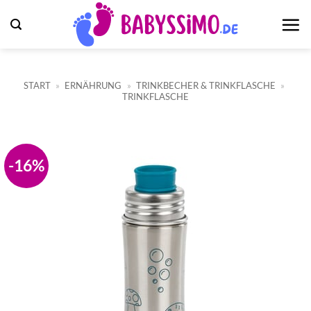
Zum
Inhalt
springen
START
»
ERNÄHRUNG
»
TRINKBECHER & TRINKFLASCHE
»
TRINKFLASCHE
-16%