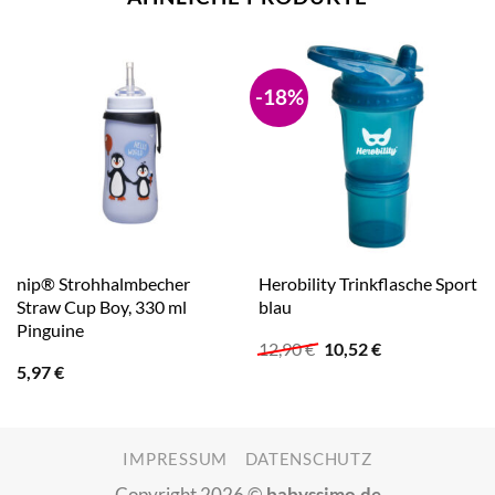
-18%
nip® Strohhalmbecher
Herobility Trinkflasche Sport
Straw Cup Boy, 330 ml
blau
Pinguine
Ursprünglicher
Aktueller
12,90
€
10,52
€
Preis
Preis
5,97
€
war:
ist:
12,90 €
10,52 €.
IMPRESSUM
DATENSCHUTZ
Copyright 2026 ©
babyssimo.de