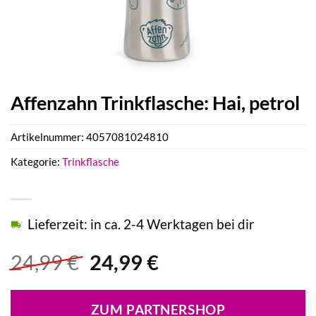
Affenzahn Trinkflasche: Hai, petrol
Artikelnummer:
4057081024810
Kategorie:
Trinkflasche
Lieferzeit: in ca. 2-4 Werktagen bei dir
Ursprünglicher
Aktueller
24,99
€
24,99
€
Preis
Preis
war:
ist:
ZUM PARTNERSHOP