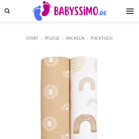
Zum
Inhalt
springen
START
»
PFLEGE
»
WICKELN
»
PUCKTUCH