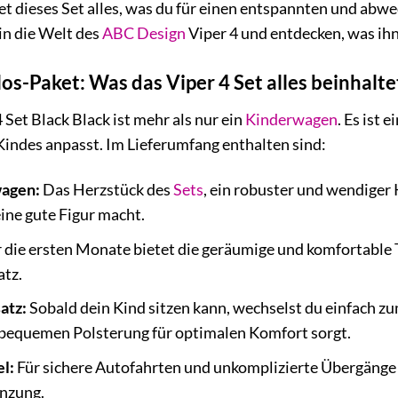
et dieses Set alles, was du für einen entspannten und abwe
n die Welt des
ABC Design
Viper 4 und entdecken, was ih
s-Paket: Was das Viper 4 Set alles beinhalte
Set Black Black ist mehr als nur ein
Kinderwagen
. Es ist
Kindes anpasst. Im Lieferumfang enthalten sind:
wagen:
Das Herzstück des
Sets
, ein robuster und wendiger 
ne gute Figur macht.
 die ersten Monate bietet die geräumige und komfortable
atz.
atz:
Sobald dein Kind sitzen kann, wechselst du einfach z
bequemen Polsterung für optimalen Komfort sorgt.
l:
Für sichere Autofahrten und unkomplizierte Übergänge
änzung.