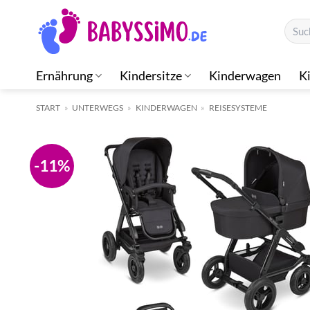
Zum
Suche
Inhalt
nach:
springen
Ernährung
Kindersitze
Kinderwagen
K
START
»
UNTERWEGS
»
KINDERWAGEN
»
REISESYSTEME
-11%