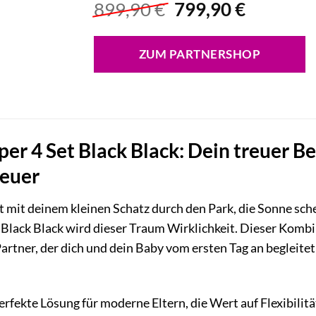
Ursprünglicher
Aktuelle
899,90
€
799,90
€
Preis
Preis
war:
ist:
ZUM PARTNERSHOP
899,90 €
799,90 €
er 4 Set Black Black: Dein treuer Be
euer
rst mit deinem kleinen Schatz durch den Park, die Sonne sche
 Black Black wird dieser Traum Wirklichkeit. Dieser Kombi
 Partner, der dich und dein Baby vom ersten Tag an begleite
perfekte Lösung für moderne Eltern, die Wert auf Flexibili