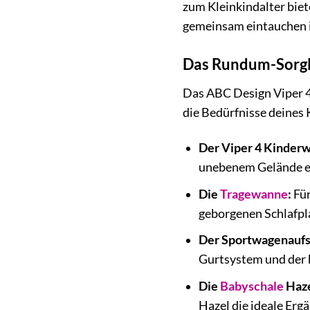
zum Kleinkindalter biet
gemeinsam eintauchen i
Das Rundum-Sorglo
Das ABC Design Viper 4 
die Bedürfnisse deines 
Der Viper 4 Kinder
unebenem Gelände ei
Die
Tragewanne
:
Für
geborgenen Schlafpl
Der Sportwagenaufs
Gurtsystem und der 
Die
Babyschale
Haze
Hazel die ideale Erg