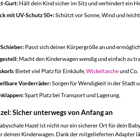
t-Gurt:
Hält dein Kind sicher im Sitz und verhindert ein 
ck mit UV-Schutz 50+:
Schützt vor Sonne, Wind und leich
 Schieber:
Passt sich deiner Körpergröße an und ermöglich
estell:
Macht den Kinderwagen wendig und einfach zu tra
skorb:
Bietet viel Platz für Einkäufe,
Wickeltasche
und Co.
ellbare Vorderräder:
Sorgen für Wendigkeit in der Stadt 
nklappen:
Spart Platz bei Transport und Lagerung.
zel: Sicher unterwegs von Anfang an
abyschale Hazel ist nicht nur ein sicherer Ort für dein Ba
r deinen Kinderwagen. Dank der mitgelieferten Adapter lä