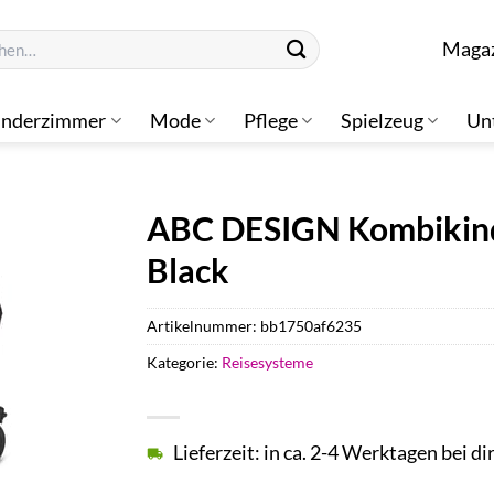
n
Maga
inderzimmer
Mode
Pflege
Spielzeug
Un
ABC DESIGN Kombikind
Black
Artikelnummer:
bb1750af6235
Kategorie:
Reisesysteme
Lieferzeit: in ca. 2-4 Werktagen bei di