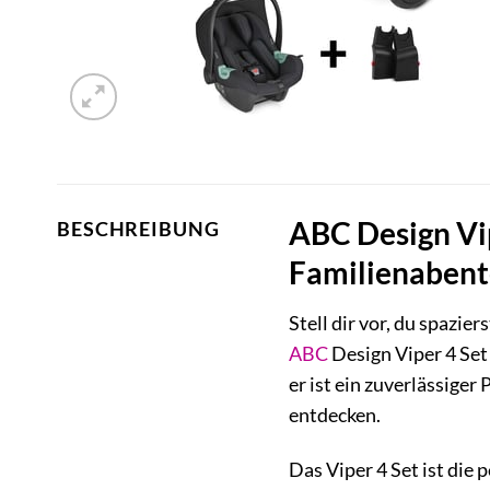
ABC Design Vip
BESCHREIBUNG
Familienabent
Stell dir vor, du spazie
ABC
Design Viper 4 Set
er ist ein zuverlässiger
entdecken.
Das Viper 4 Set ist die 