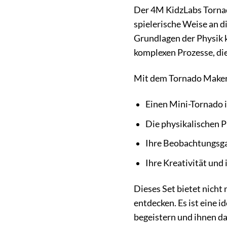
Der 4M KidzLabs Tornado
spielerische Weise an d
Grundlagen der Physik 
komplexen Prozesse, die
Mit dem Tornado Maker
Einen Mini-Tornado i
Die physikalischen P
Ihre Beobachtungsga
Ihre Kreativität un
Dieses Set bietet nicht
entdecken. Es ist eine 
begeistern und ihnen da