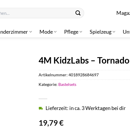
n
Maga
inderzimmer
Mode
Pflege
Spielzeug
Un
4M KidzLabs – Tornado
Artikelnummer:
4018928684697
Kategorie:
Bastelsets
Lieferzeit: in ca. 3 Werktagen bei dir
19,79
€