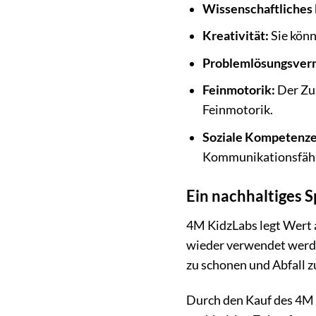
Wissenschaftliches
Kreativität:
Sie könn
Problemlösungsver
Feinmotorik:
Der Zu
Feinmotorik.
Soziale Kompetenze
Kommunikationsfähi
Ein nachhaltiges S
4M KidzLabs legt Wert a
wieder verwendet werden
zu schonen und Abfall z
Durch den Kauf des 4M K