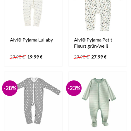
Alvi® Pyjama Petit
Alvi® Pyjama Lullaby
Fleurs grün/weiß
Ursprünglicher
Aktueller
Ursprünglicher
Aktueller
27,90
€
19,99
€
27,90
€
27,99
€
Preis
Preis
Preis
Preis
war:
ist:
war:
ist:
27,90 €
19,99 €.
27,90 €
27,99 €.
-28%
-23%