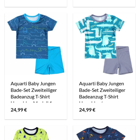
Preis
Preis
war:
ist:
25,90 €
19,99 €.
Aquarti Baby Jungen
Aquarti Baby Jungen
Bade-Set Zweiteiliger
Bade-Set Zweiteiliger
Badeanzug T-Shirt
Badeanzug T-Shirt
Hose blau Modell 1
Hose blau/grau
24,99
€
24,99
€