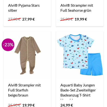
Alvi® Pyjama Stars
Alvi® Strampler mit
silber
Fuß Seahorse grün
Ursprünglicher
Aktueller
Ursprünglicher
Aktueller
27,90
€
27,99
€
25,90
€
19,99
€
Preis
Preis
Preis
Preis
war:
ist:
war:
ist:
27,90 €
27,99 €.
25,90 €
19,99 €.
-23%
Alvi® Strampler mit
Aquarti Baby Jungen
Fuß Starfish
Bade-Set Zweiteiliger
beige/braun
Badeanzug T-Shirt
Hose blau
Ursprünglicher
Aktueller
25,90
€
19,99
€
24,99
€