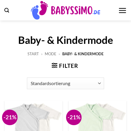
Zum
Inhalt
springen
Baby- & Kindermode
START
»
MODE
»
BABY- & KINDERMODE
FILTER
-21%
-21%