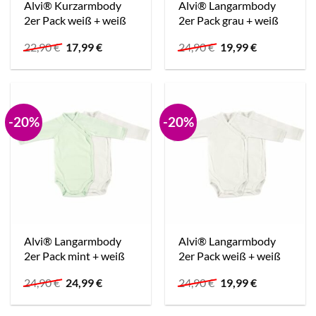
Alvi® Kurzarmbody
Alvi® Langarmbody
2er Pack weiß + weiß
2er Pack grau + weiß
Ursprünglicher
Aktueller
Ursprünglicher
Aktueller
22,90
€
17,99
€
24,90
€
19,99
€
Preis
Preis
Preis
Preis
war:
ist:
war:
ist:
22,90 €
17,99 €.
24,90 €
19,99 €.
-20%
-20%
Alvi® Langarmbody
Alvi® Langarmbody
2er Pack mint + weiß
2er Pack weiß + weiß
Ursprünglicher
Aktueller
Ursprünglicher
Aktueller
24,90
€
24,99
€
24,90
€
19,99
€
Preis
Preis
Preis
Preis
war:
ist:
war:
ist:
24,90 €
24,99 €.
24,90 €
19,99 €.