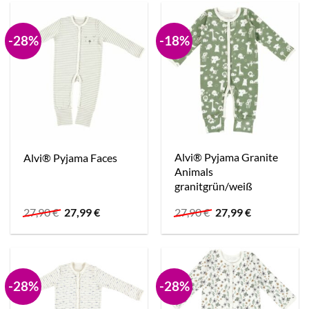
-28%
-18%
Alvi® Pyjama Granite
Alvi® Pyjama Faces
Animals
granitgrün/weiß
Ursprünglicher
Aktueller
Ursprünglicher
Aktueller
27,90
€
27,99
€
27,90
€
27,99
€
Preis
Preis
Preis
Preis
war:
ist:
war:
ist:
27,90 €
27,99 €.
27,90 €
27,99 €.
-28%
-28%