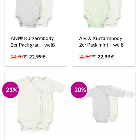
Alvi® Kurzarmbody
Alvi® Kurzarmbody
2er Pack grau + weiß
2er Pack mint + weiß
Ursprünglicher
Aktueller
Ursprünglicher
Aktueller
22,90
€
22,99
€
22,90
€
22,99
€
Preis
Preis
Preis
Preis
war:
ist:
war:
ist:
22,90 €
22,99 €.
22,90 €
22,99 €.
-21%
-20%